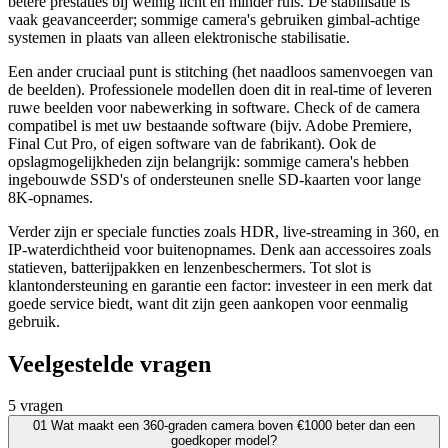
betere prestaties bij weinig licht en minder ruis. De stabilisatie is
vaak geavanceerder; sommige camera's gebruiken gimbal-achtige
systemen in plaats van alleen elektronische stabilisatie.
Een ander cruciaal punt is stitching (het naadloos samenvoegen van
de beelden). Professionele modellen doen dit in real-time of leveren
ruwe beelden voor nabewerking in software. Check of de camera
compatibel is met uw bestaande software (bijv. Adobe Premiere,
Final Cut Pro, of eigen software van de fabrikant). Ook de
opslagmogelijkheden zijn belangrijk: sommige camera's hebben
ingebouwde SSD's of ondersteunen snelle SD-kaarten voor lange
8K-opnames.
Verder zijn er speciale functies zoals HDR, live-streaming in 360, en
IP-waterdichtheid voor buitenopnames. Denk aan accessoires zoals
statieven, batterijpakken en lenzenbeschermers. Tot slot is
klantondersteuning en garantie een factor: investeer in een merk dat
goede service biedt, want dit zijn geen aankopen voor eenmalig
gebruik.
Veelgestelde vragen
5 vragen
01
Wat maakt een 360-graden camera boven €1000 beter dan een
goedkoper model?