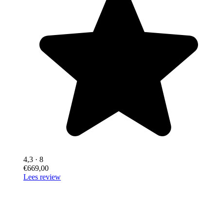
4,3
· 8
€669,00
Lees review