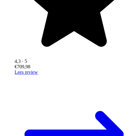
4,3
· 5
€709,98
Lees review