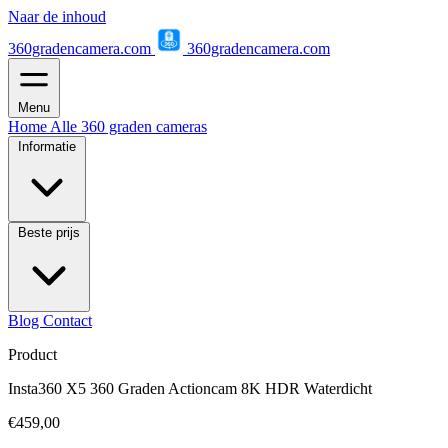
Naar de inhoud
360gradencamera.com
360gradencamera.com
Menu
Home
Alle 360 graden cameras
Informatie
Beste prijs
Blog
Contact
Product
Insta360 X5 360 Graden Actioncam 8K HDR Waterdicht
€459,00