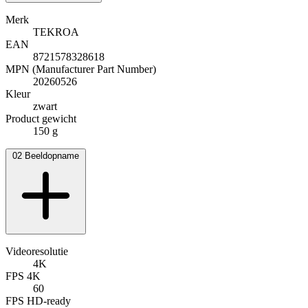
Merk
TEKROA
EAN
8721578328618
MPN (Manufacturer Part Number)
20260526
Kleur
zwart
Product gewicht
150 g
02
Beeldopname
Videoresolutie
4K
FPS 4K
60
FPS HD-ready