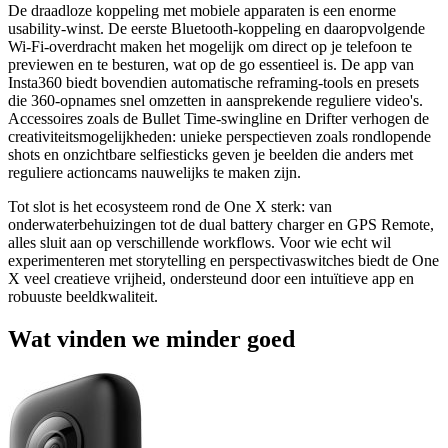
De draadloze koppeling met mobiele apparaten is een enorme
usability-winst. De eerste Bluetooth-koppeling en daaropvolgende
Wi-Fi-overdracht maken het mogelijk om direct op je telefoon te
previewen en te besturen, wat op de go essentieel is. De app van
Insta360 biedt bovendien automatische reframing-tools en presets
die 360-opnames snel omzetten in aansprekende reguliere video's.
Accessoires zoals de Bullet Time-swingline en Drifter verhogen de
creativiteitsmogelijkheden: unieke perspectieven zoals rondlopende
shots en onzichtbare selfiesticks geven je beelden die anders met
reguliere actioncams nauwelijks te maken zijn.
Tot slot is het ecosysteem rond de One X sterk: van
onderwaterbehuizingen tot de dual battery charger en GPS Remote,
alles sluit aan op verschillende workflows. Voor wie echt wil
experimenteren met storytelling en perspectivaswitches biedt de One
X veel creatieve vrijheid, ondersteund door een intuïtieve app en
robuuste beeldkwaliteit.
Wat vinden we minder goed