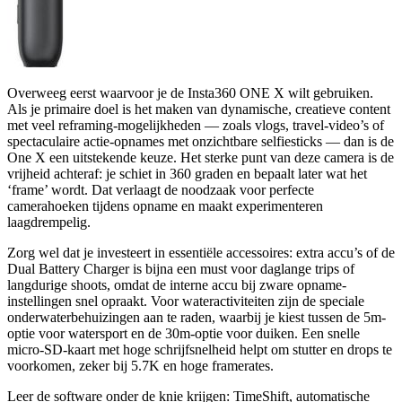
Overweeg eerst waarvoor je de Insta360 ONE X wilt gebruiken.
Als je primaire doel is het maken van dynamische, creatieve content
met veel reframing-mogelijkheden — zoals vlogs, travel-video’s of
spectaculaire actie-opnames met onzichtbare selfiesticks — dan is de
One X een uitstekende keuze. Het sterke punt van deze camera is de
vrijheid achteraf: je schiet in 360 graden en bepaalt later wat het
‘frame’ wordt. Dat verlaagt de noodzaak voor perfecte
camerahoeken tijdens opname en maakt experimenteren
laagdrempelig.
Zorg wel dat je investeert in essentiële accessoires: extra accu’s of de
Dual Battery Charger is bijna een must voor daglange trips of
langdurige shoots, omdat de interne accu bij zware opname-
instellingen snel opraakt. Voor wateractiviteiten zijn de speciale
onderwaterbehuizingen aan te raden, waarbij je kiest tussen de 5m-
optie voor watersport en de 30m-optie voor duiken. Een snelle
micro‑SD-kaart met hoge schrijfsnelheid helpt om stutter en drops te
voorkomen, zeker bij 5.7K en hoge framerates.
Leer de software onder de knie krijgen: TimeShift, automatische