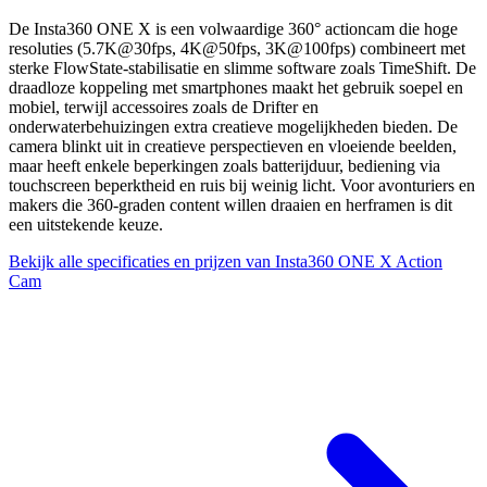
De Insta360 ONE X is een volwaardige 360° actioncam die hoge
resoluties (5.7K@30fps, 4K@50fps, 3K@100fps) combineert met
sterke FlowState-stabilisatie en slimme software zoals TimeShift. De
draadloze koppeling met smartphones maakt het gebruik soepel en
mobiel, terwijl accessoires zoals de Drifter en
onderwaterbehuizingen extra creatieve mogelijkheden bieden. De
camera blinkt uit in creatieve perspectieven en vloeiende beelden,
maar heeft enkele beperkingen zoals batterijduur, bediening via
touchscreen beperktheid en ruis bij weinig licht. Voor avonturiers en
makers die 360-graden content willen draaien en herframen is dit
een uitstekende keuze.
Bekijk alle specificaties en prijzen van Insta360 ONE X Action
Cam