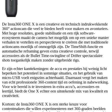
De Insta360 ONE X is een creatieve en technisch indrukwekkende
360° actioncam die veel te bieden heeft voor makers en avonturiers.
Met hoge resoluties, goede stabilisatie en een rijk software-
ecosysteem maakt de camera het mogelijk om op een unieke manier
verhalen te vertellen en perspectieven te creëren die met traditionele
actioncams moeilijk of onmogelijk zijn. De TimeShift-functie en
automatische reframing geven extra creatieve controle, terwijl
accessoires als de Bullet Time-swingline of Drifter spectaculaire
shots toegankelijk maken zonder uitgebreide rigs.
Er zijn echter kanttekeningen: de accu en prestaties bij weinig licht
beperken het potentieel in sommige situaties, en het gebruik van
micro-USB voelt enigszins achterhaald. Daarnaast vergt het maken
van echt professionele 360-content tijd en oefening in nabewerking.
Voor wie bereid is te investeren in extra accu’s, accessoires en
leertijd, biedt de One X echter een uitstekende mix van kwaliteit en
creativiteit.
Kortom: de Insta360 ONE X is een sterke keuze voor
contentmakers die willen experimenteren met 360-graden beelden