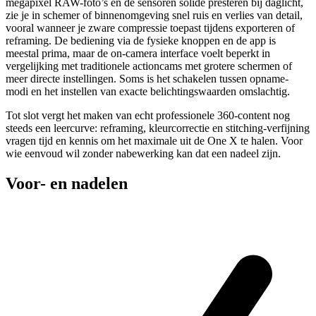
megapixel RAW-foto’s en de sensoren solide presteren bij daglicht,
zie je in schemer of binnenomgeving snel ruis en verlies van detail,
vooral wanneer je zware compressie toepast tijdens exporteren of
reframing. De bediening via de fysieke knoppen en de app is
meestal prima, maar de on-camera interface voelt beperkt in
vergelijking met traditionele actioncams met grotere schermen of
meer directe instellingen. Soms is het schakelen tussen opname-
modi en het instellen van exacte belichtingswaarden omslachtig.
Tot slot vergt het maken van echt professionele 360-content nog
steeds een leercurve: reframing, kleurcorrectie en stitching-verfijning
vragen tijd en kennis om het maximale uit de One X te halen. Voor
wie eenvoud wil zonder nabewerking kan dat een nadeel zijn.
Voor- en nadelen