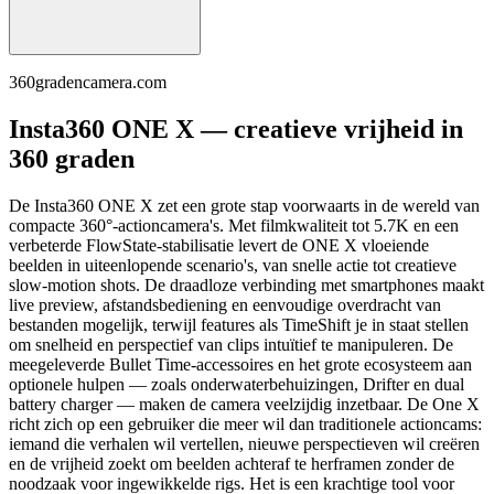
360gradencamera.com
Insta360 ONE X — creatieve vrijheid in
360 graden
De Insta360 ONE X zet een grote stap voorwaarts in de wereld van
compacte 360°-actioncamera's. Met filmkwaliteit tot 5.7K en een
verbeterde FlowState-stabilisatie levert de ONE X vloeiende
beelden in uiteenlopende scenario's, van snelle actie tot creatieve
slow-motion shots. De draadloze verbinding met smartphones maakt
live preview, afstandsbediening en eenvoudige overdracht van
bestanden mogelijk, terwijl features als TimeShift je in staat stellen
om snelheid en perspectief van clips intuïtief te manipuleren. De
meegeleverde Bullet Time-accessoires en het grote ecosysteem aan
optionele hulpen — zoals onderwaterbehuizingen, Drifter en dual
battery charger — maken de camera veelzijdig inzetbaar. De One X
richt zich op een gebruiker die meer wil dan traditionele actioncams:
iemand die verhalen wil vertellen, nieuwe perspectieven wil creëren
en de vrijheid zoekt om beelden achteraf te herframen zonder de
noodzaak voor ingewikkelde rigs. Het is een krachtige tool voor