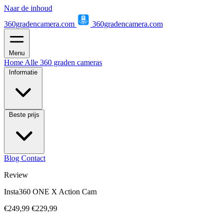
Naar de inhoud
360gradencamera.com
360gradencamera.com
Menu
Home
Alle 360 graden cameras
Informatie
Beste prijs
Blog
Contact
Review
Insta360 ONE X Action Cam
€249,99
€229,99