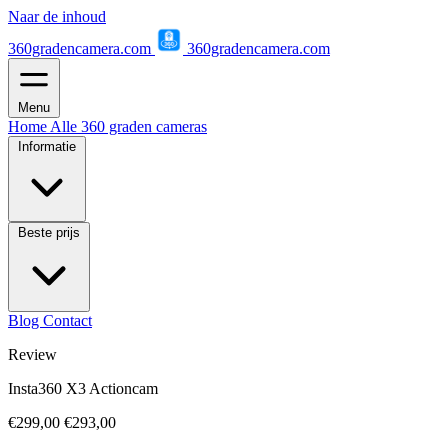
Naar de inhoud
360gradencamera.com
360gradencamera.com
Menu
Home
Alle 360 graden cameras
Informatie
Beste prijs
Blog
Contact
Review
Insta360 X3 Actioncam
€299,00
€293,00