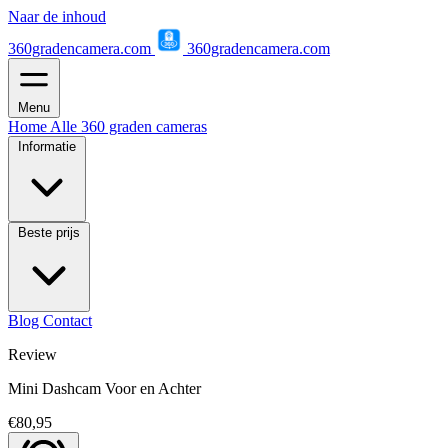
Naar de inhoud
360gradencamera.com
360gradencamera.com
Menu
Home
Alle 360 graden cameras
Informatie
Beste prijs
Blog
Contact
Review
Mini Dashcam Voor en Achter
€80,95