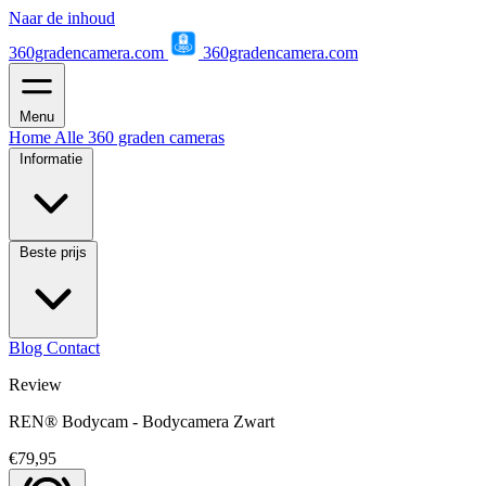
Naar de inhoud
360gradencamera.com
360gradencamera.com
Menu
Home
Alle 360 graden cameras
Informatie
Beste prijs
Blog
Contact
Review
REN® Bodycam - Bodycamera Zwart
€79,95