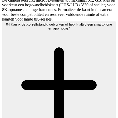
De camera gebruikt microSD-kaarten tot maximaal 512 GB; kies bij
voorkeur een hoge-snelheidskaart (UHS-I U3 / V30 of sneller) voor
8K-opnames en hoge framerates. Formatteer de kaart in de camera
voor beste compatibiliteit en reserveer voldoende ruimte of extra
kaarten voor lange 8K-sessies.
04
Kan ik de X5 zelfstandig gebruiken of heb ik altijd een smartphone
en app nodig?