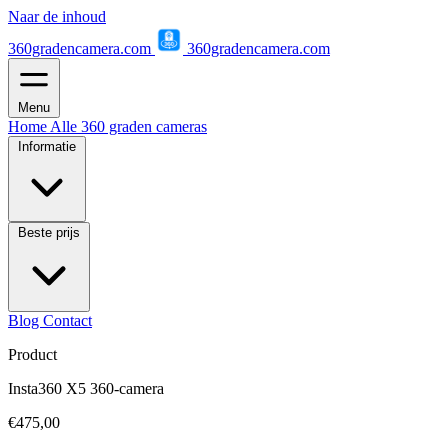
Naar de inhoud
360gradencamera.com
360gradencamera.com
Menu
Home
Alle 360 graden cameras
Informatie
Beste prijs
Blog
Contact
Product
Insta360 X5 360-camera
€475,00