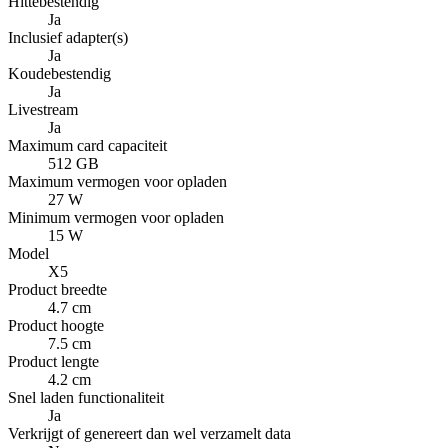
Hittebestendig
Ja
Inclusief adapter(s)
Ja
Koudebestendig
Ja
Livestream
Ja
Maximum card capaciteit
512 GB
Maximum vermogen voor opladen
27 W
Minimum vermogen voor opladen
15 W
Model
X5
Product breedte
4.7 cm
Product hoogte
7.5 cm
Product lengte
4.2 cm
Snel laden functionaliteit
Ja
Verkrijgt of genereert dan wel verzamelt data