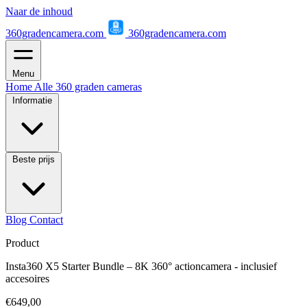
Naar de inhoud
360gradencamera.com
360gradencamera.com
Menu
Home
Alle 360 graden cameras
Informatie
Beste prijs
Blog
Contact
Product
Insta360 X5 Starter Bundle – 8K 360° actioncamera - inclusief
accesoires
€649,00