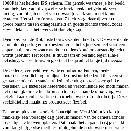
1080P is het heldere IPS-scherm. Het gemak waarmee je het beeld
kunt bekijken vanuit vrijwel elke hoek maakt het gebruik zeer
prettig, vooral tijdens het vissen waar je vaak snel moet kunnen
reageren. Het schermformaat van 7 inch zorgt daarbij voor een
goede balans tussen draagbaarheid en goede zichtbaarheid, zodat
zowel details als het overzicht duidelijk zijn.
Daarnaast valt de Robuuste bouwkwaliteit direct op. De waterdichte
aluminiumlegering en trekbestendige kabel zijn essentieel voor een
apparaat dat onder water werkt en tijdens koudere omstandigheden
wordt gebruikt. Het toestel is duurzaam en bestand tegen flinke
belasting, wat vertrouwen geeft dat het product lange tijd meegaat.
De 30 leds, verdeeld over witte en infraroodlampen, bieden
fantastische verlichting in bijna alle omstandigheden. Dit is een stuk
geavanceerder dan standaard ledverlichting op veel soortgelijke
toestellen. De instelbare helderheid en verschillende led-modi maken
het mogelijk om de lichtbron aan te passen aan de omgeving, wat
het zicht aanzienlijk verbetert in troebel water of onder het ijs. Deze
veelzijdigheid maakt het product zeer flexibel.
Een groot pluspunt is ook de batterijduur. Met 4500 mAh kan je
makkelijk een volledige dag gebruik maken van de camera zonder
tussentijds te hoeven opladen. Dat maakt het apparaat erg geschikt
voor langdurige visexpedities of uitgebreide onderwaterobservatie