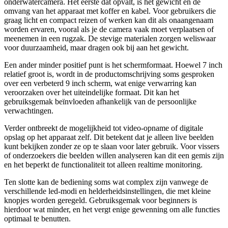
onderwatercamera. Het eerste dat opvalt, is het gewicht en de
omvang van het apparaat met koffer en kabel. Voor gebruikers die
graag licht en compact reizen of werken kan dit als onaangenaam
worden ervaren, vooral als je de camera vaak moet verplaatsen of
meenemen in een rugzak. De stevige materialen zorgen weliswaar
voor duurzaamheid, maar dragen ook bij aan het gewicht.
Een ander minder positief punt is het schermformaat. Hoewel 7 inch
relatief groot is, wordt in de productomschrijving soms gesproken
over een verbeterd 9 inch scherm, wat enige verwarring kan
veroorzaken over het uiteindelijke formaat. Dit kan het
gebruiksgemak beïnvloeden afhankelijk van de persoonlijke
verwachtingen.
Verder ontbreekt de mogelijkheid tot video-opname of digitale
opslag op het apparaat zelf. Dit betekent dat je alleen live beelden
kunt bekijken zonder ze op te slaan voor later gebruik. Voor vissers
of onderzoekers die beelden willen analyseren kan dit een gemis zijn
en het beperkt de functionaliteit tot alleen realtime monitoring.
Ten slotte kan de bediening soms wat complex zijn vanwege de
verschillende led-modi en helderheidsinstellingen, die met kleine
knopjes worden geregeld. Gebruiksgemak voor beginners is
hierdoor wat minder, en het vergt enige gewenning om alle functies
optimaal te benutten.