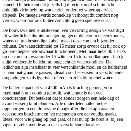
paneel. Dit betekent dat je zelfs bij directe zon of schuin licht
duidelijk zicht hebt op wat er zich onder het wateroppervlak
afspeelt. De meegeleverde zonneklep verhoogt dit comfort nog
verder, waardoor ook buitenverlichting geen spelbreker is.
De bouwkwaliteit is uitstekend: een visvormig design vervaardigd
uit waterdichte aluminiumlegering, gecombineerd met een koude-,
water- en trekbestendige kabel, maakt deze camera bijzonder
robuust. De waterdichtheid tot 15 meter zorgt ervoor dat hij ook op
grotere dieptes betrouwbaar functioneert. Met maar liefst 30 LED’s
op de camera - waaronder 15 witte en 15 infraroodlampen - heb je
altijd voldoende belichting, ongeacht de watercondities. De
ledlichten zijn instelbaar in vier verschillende modi en de helderheid
is handmatig aan te passen, ideaal voor het vissen in verschillende
omgevingen zoals ijs, rivier of zee, en zelfs bij troebel water.
De batterijcapaciteit van 4500 mAh is krachtig genoeg voor
maximaal 8 uur continu gebruik, wat langer is dan veel
concurrenten. Dit betekent dat je zonder zorgen een hele dag of
avond visserij kunt plannen. Alle onderdelen zitten netjes
opgeborgen in een duurzame draagkoffer die het apparaat en
accessoires beschermt en het meenemen erg eenvoudig maakt.
Ideaal voor wie graag op pad gaat, of het nu op de boot is, bij een
vijver of zelfs met de auto naar verschillende locaties.