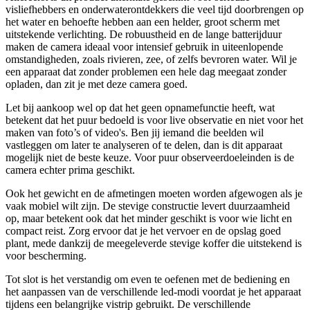
visliefhebbers en onderwaterontdekkers die veel tijd doorbrengen op
het water en behoefte hebben aan een helder, groot scherm met
uitstekende verlichting. De robuustheid en de lange batterijduur
maken de camera ideaal voor intensief gebruik in uiteenlopende
omstandigheden, zoals rivieren, zee, of zelfs bevroren water. Wil je
een apparaat dat zonder problemen een hele dag meegaat zonder
opladen, dan zit je met deze camera goed.
Let bij aankoop wel op dat het geen opnamefunctie heeft, wat
betekent dat het puur bedoeld is voor live observatie en niet voor het
maken van foto’s of video's. Ben jij iemand die beelden wil
vastleggen om later te analyseren of te delen, dan is dit apparaat
mogelijk niet de beste keuze. Voor puur observeerdoeleinden is de
camera echter prima geschikt.
Ook het gewicht en de afmetingen moeten worden afgewogen als je
vaak mobiel wilt zijn. De stevige constructie levert duurzaamheid
op, maar betekent ook dat het minder geschikt is voor wie licht en
compact reist. Zorg ervoor dat je het vervoer en de opslag goed
plant, mede dankzij de meegeleverde stevige koffer die uitstekend is
voor bescherming.
Tot slot is het verstandig om even te oefenen met de bediening en
het aanpassen van de verschillende led-modi voordat je het apparaat
tijdens een belangrijke vistrip gebruikt. De verschillende