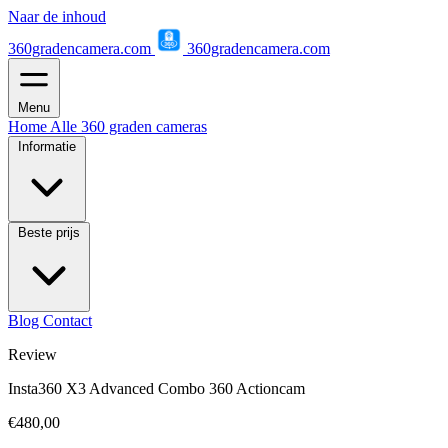
Naar de inhoud
360gradencamera.com
360gradencamera.com
Menu
Home
Alle 360 graden cameras
Informatie
Beste prijs
Blog
Contact
Review
Insta360 X3 Advanced Combo 360 Actioncam
€480,00